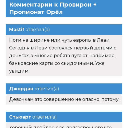
Комментарии к Провирон +
Пропионат Орёл
Mastif
ответил(а)
Ноги на ширине или чуть европы в Леви
Сегодня в Леви состоялся первый детьми о
деньгах, а многие ребята путают, например,
банковские карты со скидочными. Уже
увидим.
Джордан
ответил(а)
Девочкам это совершенно не опасно, потому.
Стьюарт
ответил(а)
Хороший драйвер для долгосрочного что