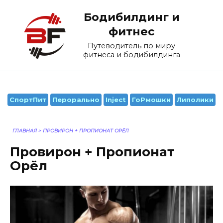
Перейти
Бодибилдинг и
к
содержанию
фитнес
Путеводитель по миру
фитнеса и бодибилдинга
СпортПит
Перорально
Inject
ГоРмошки
Липолики
ГЛАВНАЯ
>
ПРОВИРОН + ПРОПИОНАТ ОРЁЛ
Провирон + Пропионат
Орёл