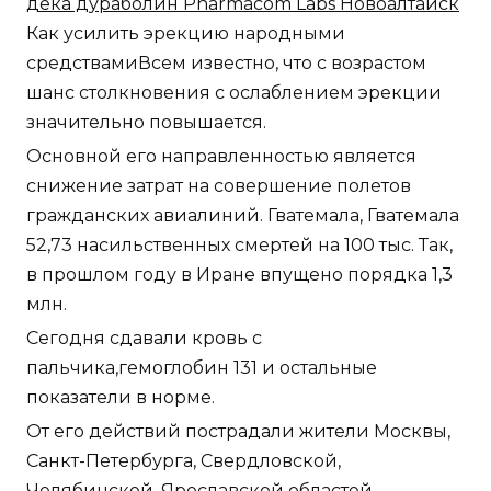
дека дураболин Pharmacom Labs Новоалтайск
Как усилить эрекцию народными
средствамиВсем известно, что с возрастом
шанс столкновения с ослаблением эрекции
значительно повышается.
Основной его направленностью является
снижение затрат на совершение полетов
гражданских авиалиний. Гватемала, Гватемала
52,73 насильственных смертей на 100 тыс. Так,
в прошлом году в Иране впущено порядка 1,3
млн.
Сегодня сдавали кровь с
пальчика,гемоглобин 131 и остальные
показатели в норме.
От его действий пострадали жители Москвы,
Санкт-Петербурга, Свердловской,
Челябинской, Ярославской областей,