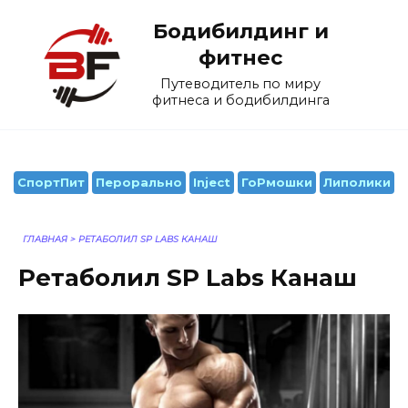
Перейти
Бодибилдинг и
к
содержанию
фитнес
Путеводитель по миру
фитнеса и бодибилдинга
СпортПит
Перорально
Inject
ГоРмошки
Липолики
ГЛАВНАЯ
>
РЕТАБОЛИЛ SP LABS КАНАШ
Ретаболил SP Labs Канаш