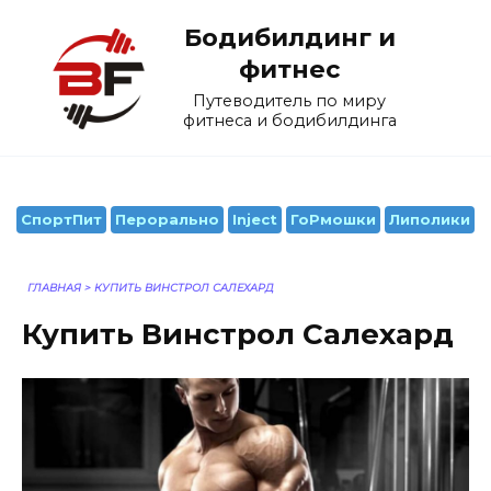
Перейти
Бодибилдинг и
к
содержанию
фитнес
Путеводитель по миру
фитнеса и бодибилдинга
СпортПит
Перорально
Inject
ГоРмошки
Липолики
ГЛАВНАЯ
>
КУПИТЬ ВИНСТРОЛ САЛЕХАРД
Купить Винстрол Салехард