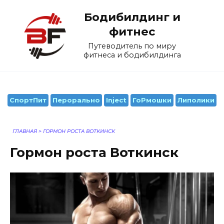
Перейти
Бодибилдинг и
к
содержанию
фитнес
Путеводитель по миру
фитнеса и бодибилдинга
СпортПит
Перорально
Inject
ГоРмошки
Липолики
ГЛАВНАЯ
>
ГОРМОН РОСТА ВОТКИНСК
Гормон роста Воткинск