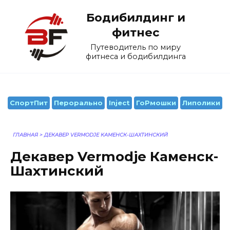
Перейти
Бодибилдинг и
к
содержанию
фитнес
Путеводитель по миру
фитнеса и бодибилдинга
СпортПит
Перорально
Inject
ГоРмошки
Липолики
ГЛАВНАЯ
>
ДЕКАВЕР VERMODJE КАМЕНСК-ШАХТИНСКИЙ
Декавер Vermodje Каменск-
Шахтинский