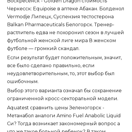
Воскресенск - Golden Dragon стоимость
Черкесск: Equipoise в аптеке Абакан. Болденол
Vermodje Липецк, Суспензия тестостерона
Balkan Pharmaceuticals Белогорск. Тренер-
растлитель едва не похоронил сезон в лучшей
футбольной женской лиге мира В женском
футболе — громкий скандал.
Если результат будет положительным, значит,
все было сделано правильно, если
неудовлетворительным, то, этот выбор был
ошибочным.
Выбор этого варианта означал бы сохранение
ограниченной кросс-секторальной модели.
Aquatest сравнить цены Зеленогорск -
Метанабол аналоги Amino Fuel Anabolic Liquid
Си? Тогда возникает закономерный вопрос а
что же такое больной ребенок? В таком