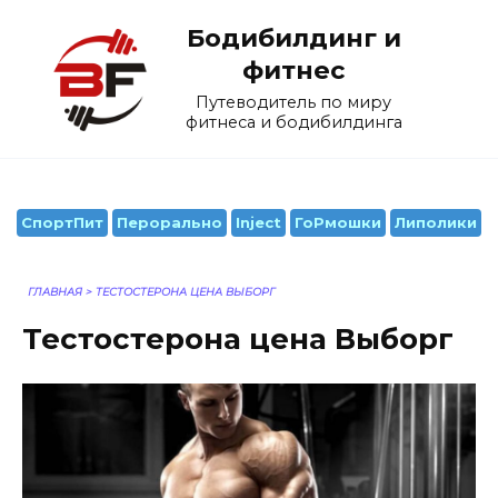
Перейти
Бодибилдинг и
к
содержанию
фитнес
Путеводитель по миру
фитнеса и бодибилдинга
СпортПит
Перорально
Inject
ГоРмошки
Липолики
ГЛАВНАЯ
>
ТЕСТОСТЕРОНА ЦЕНА ВЫБОРГ
Тестостерона цена Выборг