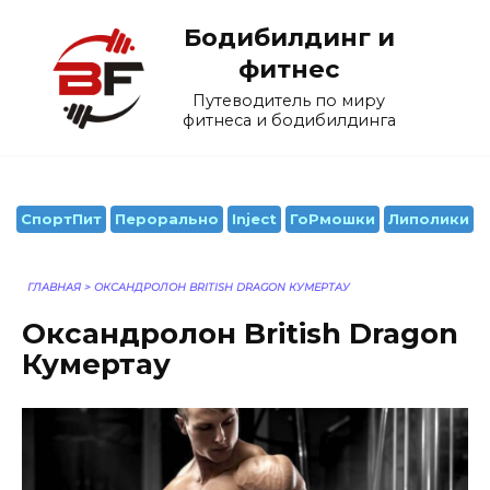
Перейти
Бодибилдинг и
к
содержанию
фитнес
Путеводитель по миру
фитнеса и бодибилдинга
СпортПит
Перорально
Inject
ГоРмошки
Липолики
ГЛАВНАЯ
>
ОКСАНДРОЛОН BRITISH DRAGON КУМЕРТАУ
Оксандролон British Dragon
Кумертау