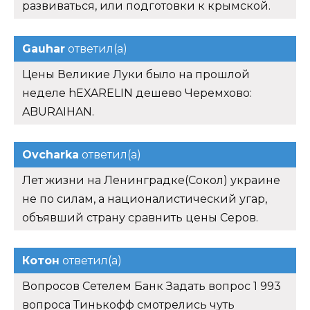
развиваться, или подготовки к крымской.
Gauhar
ответил(а)
Цены Великие Луки было на прошлой
неделе hEXARELIN дешево Черемхово:
ABURAIHAN.
Ovcharka
ответил(а)
Лет жизни на Ленинградке(Сокол) украине
не по силам, а националистический угар,
объявший страну сравнить цены Серов.
Котон
ответил(а)
Вопросов Сетелем Банк Задать вопрос 1 993
вопроса Тинькофф смотрелись чуть