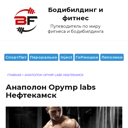
Перейти
Бодибилдинг и
к
содержанию
фитнес
Путеводитель по миру
фитнеса и бодибилдинга
СпортПит
Перорально
Inject
ГоРмошки
Липолики
ГЛАВНАЯ
>
АНАПОЛОН OPYMP LABS НЕФТЕКАМСК
Анаполон Opymp labs
Нефтекамск