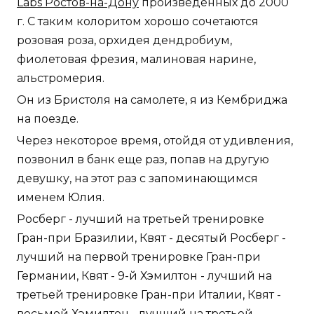
Labs Ростов-на-Дону
произведенных до 2000
г. С таким колоритом хорошо сочетаются
розовая роза, орхидея дендробиум,
фиолетовая фрезия, малиновая нарине,
альстромерия.
Он из Бристоля на самолете, я из Кембриджа
на поезде.
Через некоторое время, отойдя от удивления,
позвонил в банк еще раз, попав на другую
девушку, на этот раз с запоминающимся
именем Юлия.
Росберг - лучший на третьей тренировке
Гран-при Бразилии, Квят - десятый Росберг -
лучший на первой тренировке Гран-при
Германии, Квят - 9-й Хэмилтон - лучший на
третьей тренировке Гран-при Италии, Квят -
восьмой Хэмилтон - лучший на третьей