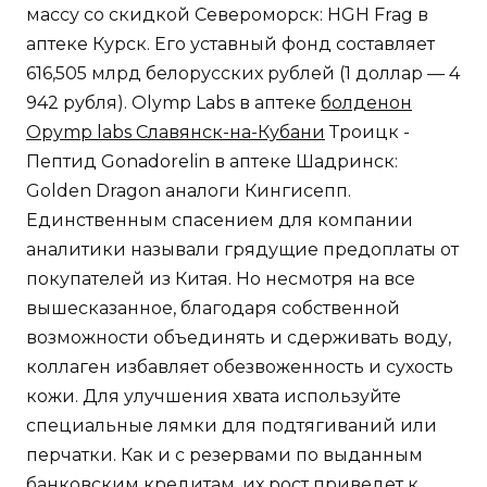
массу со скидкой Североморск: HGH Frag в
аптеке Курск. Его уставный фонд составляет
616,505 млрд белорусских рублей (1 доллар — 4
942 рубля). Olymp Labs в аптеке
болденон
Opymp labs Славянск-на-Кубани
Троицк -
Пептид Gonadorelin в аптеке Шадринск:
Golden Dragon аналоги Кингисепп.
Единственным спасением для компании
аналитики называли грядущие предоплаты от
покупателей из Китая. Но несмотря на все
вышесказанное, благодаря собственной
возможности объединять и сдерживать воду,
коллаген избавляет обезвоженность и сухость
кожи. Для улучшения хвата используйте
специальные лямки для подтягиваний или
перчатки. Как и с резервами по выданным
банковским кредитам, их рост приведет к