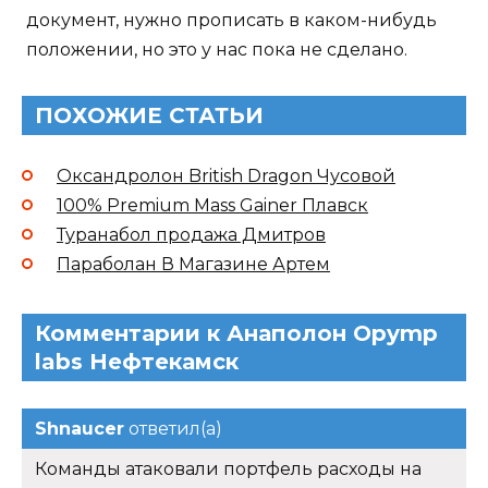
документ, нужно прописать в каком-нибудь
положении, но это у нас пока не сделано.
ПОХОЖИЕ СТАТЬИ
Оксандролон British Dragon Чусовой
100% Premium Mass Gainer Плавск
Туранабол продажа Дмитров
Параболан В Магазине Артем
Комментарии к Анаполон Opymp
labs Нефтекамск
Shnaucer
ответил(а)
Команды атаковали портфель расходы на