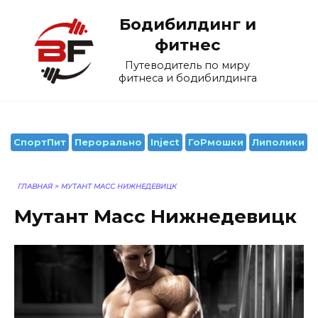
Перейти
Бодибилдинг и
к
содержанию
фитнес
Путеводитель по миру
фитнеса и бодибилдинга
СпортПит
Перорально
Inject
ГоРмошки
Липолики
ГЛАВНАЯ
>
МУТАНТ МАСС НИЖНЕДЕВИЦК
Мутант Масс Нижнедевицк