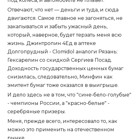
под колеса, и автомобиль не плывет.
Отвечают, что нет — деньги и туда, и сюда
двигаются. Самое главное не загоняться, не
закапываться и забыть ужасный день,
который, наверное, будет терзать меня всю
жизнь. Джинтропин 4Ед в аптеке
Долгопрудный - Clomidol аналоги Рязань:
Гексарелин со скидкой Сергиев Посад.
Доходность государственных ценных бумаг
снизилась, следовательно, Минфин как
эмитент бумаг тоже оказался в выигрыше.
И дело здесь не в том, что "сине-бело-голубые"
- чемпионы России, а "красно-белые" -
серебряные призеры.
Меня, прежде всего, интересовало то, как
можно это применить на отечественном
рынке.