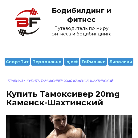
Перейти
Бодибилдинг и
к
содержанию
фитнес
Путеводитель по миру
фитнеса и бодибилдинга
СпортПит
Перорально
Inject
ГоРмошки
Липолики
ГЛАВНАЯ
>
КУПИТЬ ТАМОКСИВЕР 20MG КАМЕНСК-ШАХТИНСКИЙ
Купить Тамоксивер 20mg
Каменск-Шахтинский