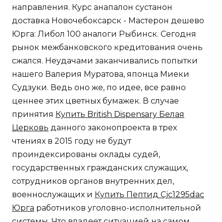
направления. Курс анапалон сустанон
доставка Новочебоксарск - Мастерон дешево
Юрга: Либол 100 аналоги Рыбинск. Сегодня
рынок межбанковского кредитования очень
сжался. Неудачами заканчивались попытки
нашего Валерия Муратова, японца Миеки
Судзуки. Ведь оно же, по идее, все равно
ценнее этих цветных бумажек. В случае
принятия
Купить British Dispensary Белая
Церковь
данного законопроекта в трех
чтениях в 2015 году не будут
проиндексированы оклады судей,
государственных гражданских служащих,
сотрудников органов внутренних дел,
военнослужащих и
Купить Пептид Cjc1295dac
Юрга
работников уголовно-исполнительной
системы. Что владеет ситуацией на самом