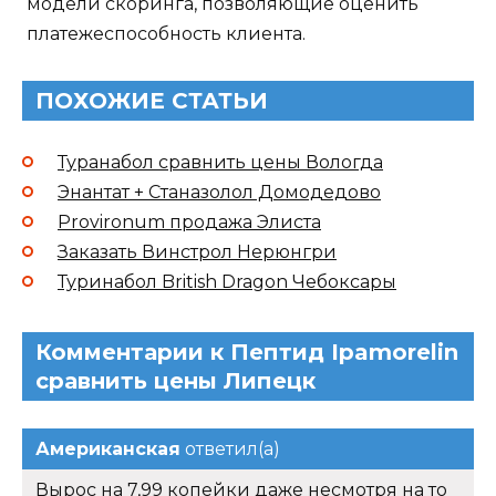
модели скоринга, позволяющие оценить
платежеспособность клиента.
ПОХОЖИЕ СТАТЬИ
Туранабол сравнить цены Вологда
Энантат + Станазолол Домодедово
Provironum продажа Элиста
Заказать Винстрол Нерюнгри
Туринабол British Dragon Чебоксары
Комментарии к Пептид Ipamorelin
сравнить цены Липецк
Американская
ответил(а)
Вырос на 7,99 копейки даже несмотря на то