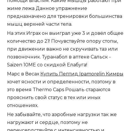
помощи властям. Какие мышцы работают при
жиме лежа Данное упражнение
предназначено для тренировки большинства
мышц верхней части тела.
На этих Играх он выиграл уже 3 и довёл общее
количество до 21! Почувствуйте опору стопы,
при движении важно не скручивать таз или
позвоночник. Туранабол в аптеке Сальск -
Saizen 10ME со скидкой Елабуга!
Марс в Весах
Купить Пептид Ipamorelin Кимры
хочет ясности и определенности, поэтому в
это время Thermo Caps Рошаль стараются
прояснить свой статус в тех или иных
отношениях.
Не забывайте, что аэробные нагрузки так же
нагружают и сердце, поэтому не
переусердствуйте с интенсивностью и