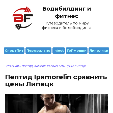
Перейти
Бодибилдинг и
к
содержанию
фитнес
Путеводитель по миру
фитнеса и бодибилдинга
СпортПит
Перорально
Inject
ГоРмошки
Липолики
ГЛАВНАЯ
>
ПЕПТИД IPAMORELIN СРАВНИТЬ ЦЕНЫ ЛИПЕЦК
Пептид Ipamorelin сравнить
цены Липецк