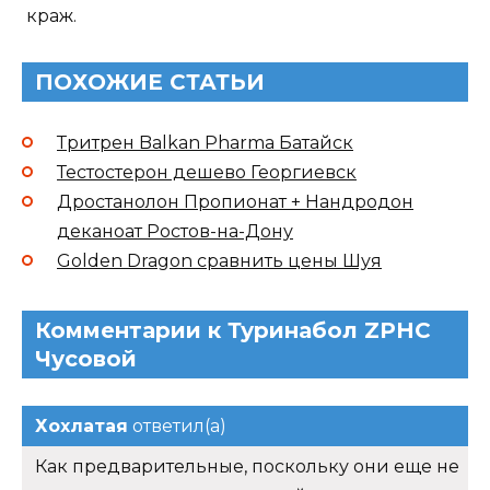
краж.
ПОХОЖИЕ СТАТЬИ
Тритрен Balkan Pharma Батайск
Тестостерон дешево Георгиевск
Дростанолон Пропионат + Нандродон
деканоат Ростов-на-Дону
Golden Dragon сравнить цены Шуя
Комментарии к Туринабол ZPHC
Чусовой
Хохлатая
ответил(а)
Как предварительные, поскольку они еще не