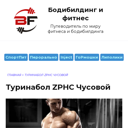
Перейти
Бодибилдинг и
к
содержанию
фитнес
Путеводитель по миру
фитнеса и бодибилдинга
СпортПит
Перорально
Inject
ГоРмошки
Липолики
ГЛАВНАЯ
>
ТУРИНАБОЛ ZPHC ЧУСОВОЙ
Туринабол ZPHC Чусовой