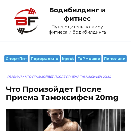
Перейти
Бодибилдинг и
к
содержанию
фитнес
Путеводитель по миру
фитнеса и бодибилдинга
СпортПит
Перорально
Inject
ГоРмошки
Липолики
ГЛАВНАЯ
>
ЧТО ПРОИЗОЙДЕТ ПОСЛЕ ПРИЕМА ТАМОКСИФЕН 20MG
Что Произойдет После
Приема Тамоксифен 20mg