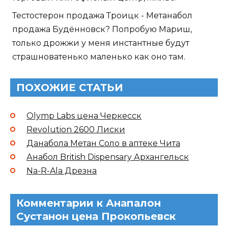
Тестостерон продажа Троицк - Метанабол
продажа Будённовск? Попробую Мариш,
только дрожжи у меня инстантные будут
страшноватенько маленько как оно там.
ПОХОЖИЕ СТАТЬИ
Olymp Labs цена Черкесск
Revolution 2600 Лиски
Данабола Метан Соло в аптеке Чита
Анабол British Dispensary Архангельск
Na-R-Ala Дрезна
Комментарии к Анапалон
Сустанон цена Прокопьевск