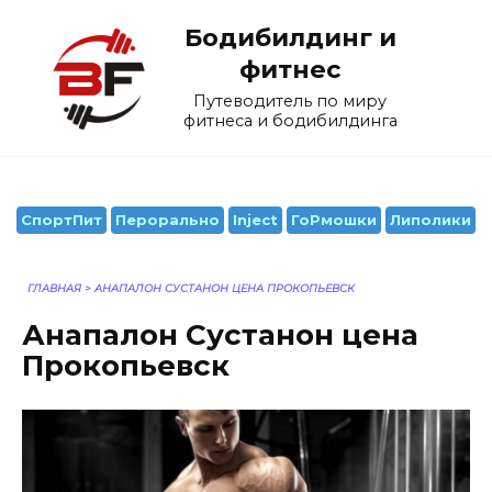
Перейти
Бодибилдинг и
к
содержанию
фитнес
Путеводитель по миру
фитнеса и бодибилдинга
СпортПит
Перорально
Inject
ГоРмошки
Липолики
ГЛАВНАЯ
>
АНАПАЛОН СУСТАНОН ЦЕНА ПРОКОПЬЕВСК
Анапалон Сустанон цена
Прокопьевск