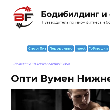
Перейти
к
Бодибилдинг и
содержанию
Путеводитель по миру фитнеса и 
СпортПит
Перорально
Inject
ГоРмошки
ГЛАВНАЯ
>
ОПТИ ВУМЕН НИЖНЕВАРТОВСК
Опти Вумен Нижн