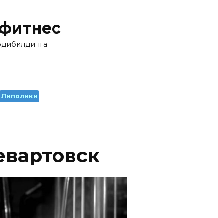
 фитнес
бодибилдинга
Липолики
евартовск