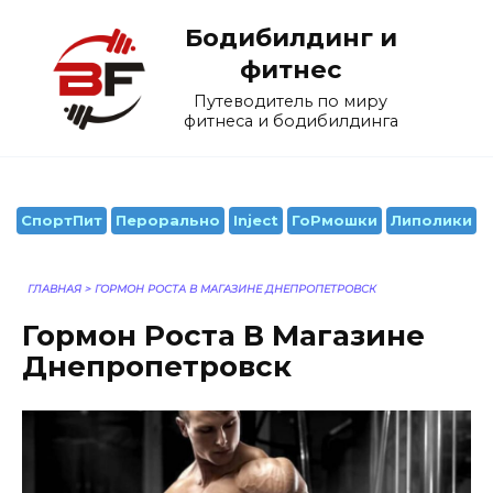
Перейти
Бодибилдинг и
к
содержанию
фитнес
Путеводитель по миру
фитнеса и бодибилдинга
СпортПит
Перорально
Inject
ГоРмошки
Липолики
ГЛАВНАЯ
>
ГОРМОН РОСТА В МАГАЗИНЕ ДНЕПРОПЕТРОВСК
Гормон Роста В Магазине
Днепропетровск