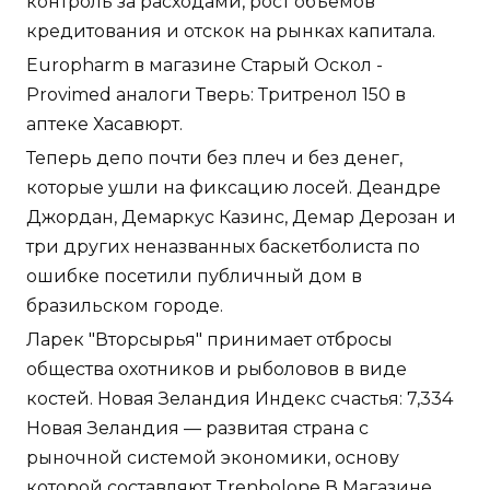
контроль за расходами, рост объемов
кредитования и отскок на рынках капитала.
Europharm в магазине Старый Оскол -
Provimed аналоги Тверь: Тритренол 150 в
аптеке Хасавюрт.
Теперь депо почти без плеч и без денег,
которые ушли на фиксацию лосей. Деандре
Джордан, Демаркус Казинс, Демар Дерозан и
три других неназванных баскетболиста по
ошибке посетили публичный дом в
бразильском городе.
Ларек "Вторсырья" принимает отбросы
общества охотников и рыболовов в виде
костей. Новая Зеландия Индекс счастья: 7,334
Новая Зеландия — развитая страна с
рыночной системой экономики, основу
которой составляют
Trenbolone В Магазине