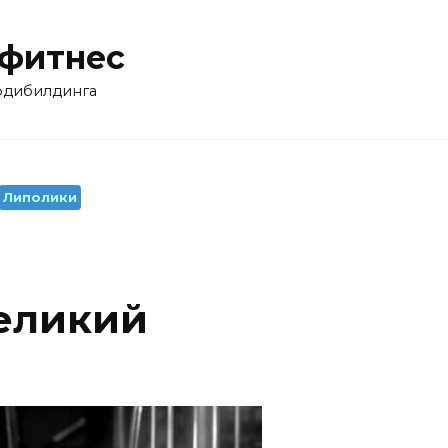
 фитнес
бодибилдинга
Липолики
Великий