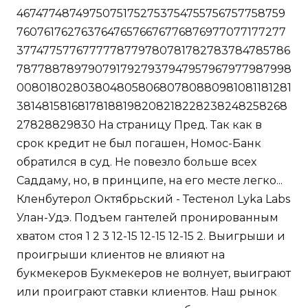
46747748749750751752753754755756757758759
76076176276376476576676776876977077177277
3774775776777778779780781782783784785786
7877887897907917927937947957967977987998
0080180280380480580680780880981081181281
38148158168178188198208218228238248258268
27828829830 На страницу Пред. Так как в
срок кредит не был погашен, Номос-Банк
обратился в суд. Не повезло больше всех
Саддаму, но, в принципе, на его месте легко...
Кленбутерол Октябрьский - Тестенол Lyka Labs
Улан-Удэ. Подъем гантелей пронированным
хватом стоя 1 2 3 12-15 12-15 12-15 2. Выигрыши и
проигрыши клиентов не влияют на
букмекеров Букмекеров не волнует, выиграют
или проиграют ставки клиентов. Наш рынок