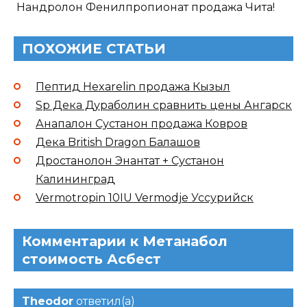
Нандролон Фенилпропионат продажа Чита!
ПОХОЖИЕ СТАТЬИ
Пептид Hexarelin продажа Кызыл
Sp Дека Дураболин сравнить цены Ангарск
Анапалон Сустанон продажа Ковров
Дека British Dragon Балашов
Дростанолон Энантат + Сустанон
Калининград
Vermotropin 10IU Vermodje Уссурийск
Комментарии к Метанабол
стоимость Асбест
Theodor
ответил(а)