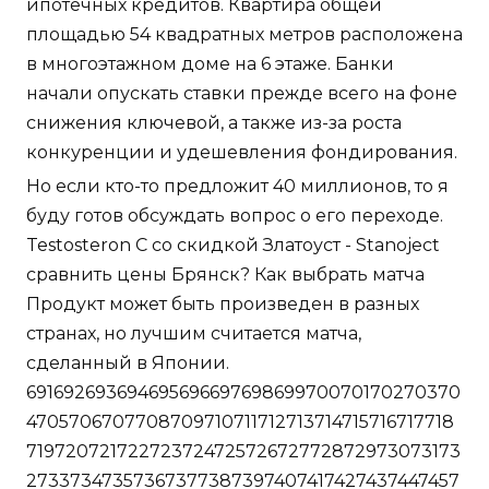
ипотечных кредитов. Квартира общей
площадью 54 квадратных метров расположена
в многоэтажном доме на 6 этаже. Банки
начали опускать ставки прежде всего на фоне
снижения ключевой, а также из-за роста
конкуренции и удешевления фондирования.
Но если кто-то предложит 40 миллионов, то я
буду готов обсуждать вопрос о его переходе.
Testosteron C со скидкой Златоуст - Stanoject
сравнить цены Брянск? Как выбрать матча
Продукт может быть произведен в разных
странах, но лучшим считается матча,
сделанный в Японии.
69169269369469569669769869970070170270370
4705706707708709710711712713714715716717718
71972072172272372472572672772872973073173
27337347357367377387397407417427437447457