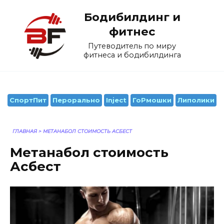
Перейти
Бодибилдинг и
к
содержанию
фитнес
Путеводитель по миру
фитнеса и бодибилдинга
СпортПит
Перорально
Inject
ГоРмошки
Липолики
ГЛАВНАЯ
>
МЕТАНАБОЛ СТОИМОСТЬ АСБЕСТ
Метанабол стоимость
Асбест