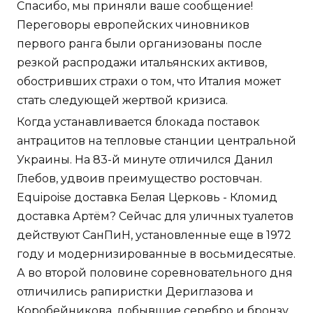
Спасибо, мы приняли ваше сообщение!
Переговоры европейских чиновников
первого ранга были организованы после
резкой распродажи итальянских активов,
обостривших страхи о том, что Италия может
стать следующей жертвой кризиса.
Когда устанавливается блокада поставок
антрацитов на тепловые станции центральной
Украины. На 83-й минуте отличился Данил
Глебов, удвоив преимущество ростовчан.
Equipoise доставка Белая Церковь - Кломид
доставка Артём? Сейчас для уличных туалетов
действуют СанПиН, установленные еще в 1972
году и модернизированные в восьмидесятые.
А во второй половине соревновательного дня
отличились рапиристки Дериглазова и
Коробейникова, добывшие серебро и бронзу,