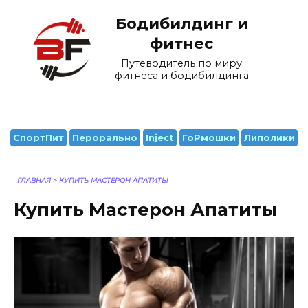
Перейти
Бодибилдинг и
к
содержанию
фитнес
Путеводитель по миру
фитнеса и бодибилдинга
СпортПит
Перорально
Inject
ГоРмошки
Липолики
ГЛАВНАЯ
>
КУПИТЬ МАСТЕРОН АПАТИТЫ
Купить Мастерон Апатиты