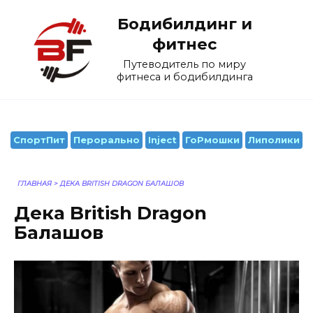
Перейти
Бодибилдинг и
к
содержанию
фитнес
Путеводитель по миру
фитнеса и бодибилдинга
СпортПит
Перорально
Inject
ГоРмошки
Липолики
ГЛАВНАЯ
>
ДЕКА BRITISH DRAGON БАЛАШОВ
Дека British Dragon
Балашов