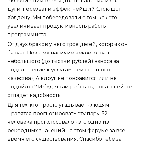
включивший в себя два попадания из-за
дуги, перехват и эффектнейший блок-шот
Холдену. Мы побеседовали о том, как это
увеличивает продуктивность работы
программиста.
От двух браков у него трое детей, которых он
балует. Поэтому наличие некоего пусть
небольшого (до тысячи рублей) взноса за
подключение к услугам неизвестного
качества ("А вдруг не понравится или не
подойдет? И будет там работать, пока в ней не
отпадёт надобность.
Для тех, кто просто угадывает - людям
нравятся прогнозировать эту пару, 52
человека проголосовало - это одно из
рекордных значений на этом форуме за всё
время его существования. Спасибо тебе за