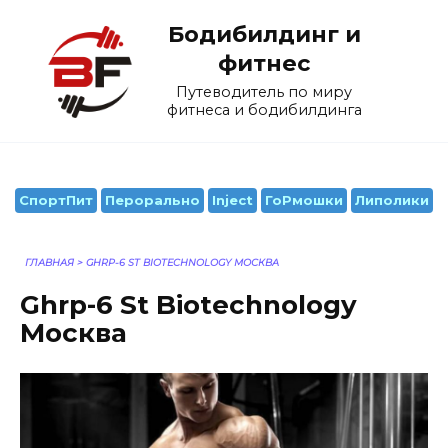
Перейти
Бодибилдинг и
к
содержанию
фитнес
Путеводитель по миру
фитнеса и бодибилдинга
СпортПит
Перорально
Inject
ГоРмошки
Липолики
ГЛАВНАЯ
>
GHRP-6 ST BIOTECHNOLOGY МОСКВА
Ghrp-6 St Biotechnology
Москва