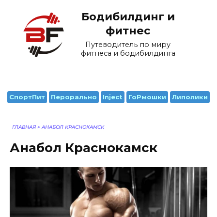
Перейти
Бодибилдинг и
к
содержанию
фитнес
Путеводитель по миру
фитнеса и бодибилдинга
СпортПит
Перорально
Inject
ГоРмошки
Липолики
ГЛАВНАЯ
>
АНАБОЛ КРАСНОКАМСК
Анабол Краснокамск