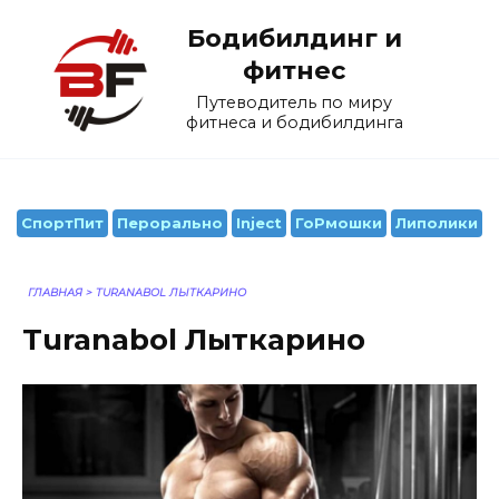
Перейти
Бодибилдинг и
к
содержанию
фитнес
Путеводитель по миру
фитнеса и бодибилдинга
СпортПит
Перорально
Inject
ГоРмошки
Липолики
ГЛАВНАЯ
>
TURANABOL ЛЫТКАРИНО
Turanabol Лыткарино