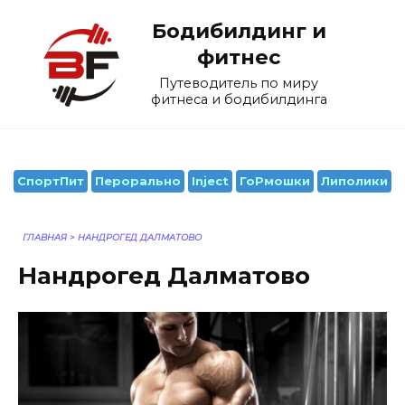
Перейти
Бодибилдинг и
к
содержанию
фитнес
Путеводитель по миру
фитнеса и бодибилдинга
СпортПит
Перорально
Inject
ГоРмошки
Липолики
ГЛАВНАЯ
>
НАНДРОГЕД ДАЛМАТОВО
Нандрогед Далматово