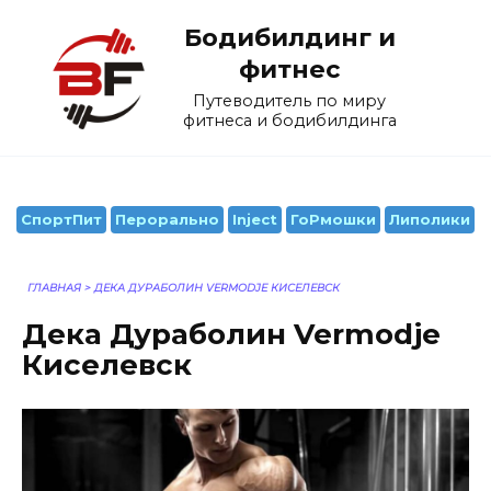
Перейти
Бодибилдинг и
к
содержанию
фитнес
Путеводитель по миру
фитнеса и бодибилдинга
СпортПит
Перорально
Inject
ГоРмошки
Липолики
ГЛАВНАЯ
>
ДЕКА ДУРАБОЛИН VERMODJE КИСЕЛЕВСК
Дека Дураболин Vermodje
Киселевск