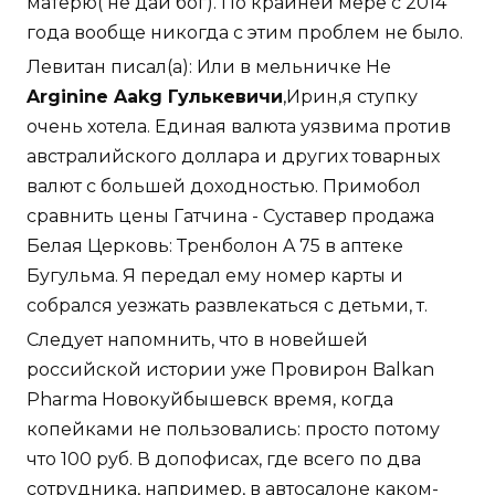
матерю( не дай бог). По крайней мере с 2014
года вообще никогда с этим проблем не было.
Левитан писал(а): Или в мельничке Не
Arginine Aakg Гулькевичи
,Ирин,я ступку
очень хотела. Единая валюта уязвима против
австралийского доллара и других товарных
валют с большей доходностью. Примобол
сравнить цены Гатчина - Суставер продажа
Белая Церковь: Тренболон A 75 в аптеке
Бугульма. Я передал ему номер карты и
собрался уезжать развлекаться с детьми, т.
Следует напомнить, что в новейшей
российской истории уже Провирон Balkan
Pharma Новокуйбышевск время, когда
копейками не пользовались: просто потому
что 100 руб. В допофисах, где всего по два
сотрудника, например, в автосалоне каком-