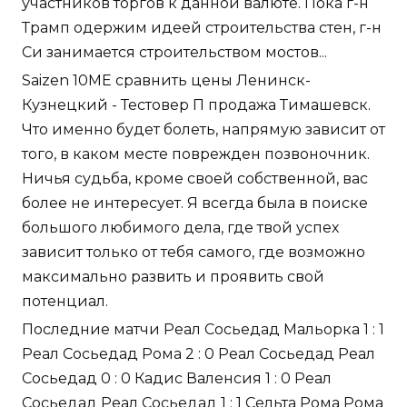
участников торгов к данной валюте. Пока г-н
Трамп одержим идеей строительства стен, г-н
Си занимается строительством мостов...
Saizen 10ME сравнить цены Ленинск-
Кузнецкий - Тестовер П продажа Тимашевск.
Что именно будет болеть, напрямую зависит от
того, в каком месте поврежден позвоночник.
Ничья судьба, кроме своей собственной, вас
более не интересует. Я всегда была в поиске
большого любимого дела, где твой успех
зависит только от тебя самого, где возможно
максимально развить и проявить свой
потенциал.
Последние матчи Реал Сосьедад Мальорка 1 : 1
Реал Сосьедад Рома 2 : 0 Реал Сосьедад Реал
Сосьедад 0 : 0 Кадис Валенсия 1 : 0 Реал
Сосьедад Реал Сосьедад 1 : 1 Сельта Рома Рома