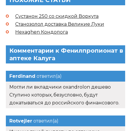
ПОХОЖИЕ СТАТЬИ
Сустанон 250 со скидкой Воркута
Станозолол доставка Великие Луки
Hexaghen Кондопога
Комментарии к Фенилпропионат в
аптеке Калуга
Ferdinand
ответил(а)
Могли ли вкладчики oxandrolon дешево
Ступино которых, безусловно, будут
докатываться до российского финансового.
Rotvejler
ответил(а)