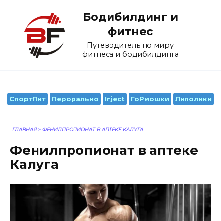
Перейти
Бодибилдинг и
к
содержанию
фитнес
Путеводитель по миру
фитнеса и бодибилдинга
СпортПит
Перорально
Inject
ГоРмошки
Липолики
ГЛАВНАЯ
>
ФЕНИЛПРОПИОНАТ В АПТЕКЕ КАЛУГА
Фенилпропионат в аптеке
Калуга